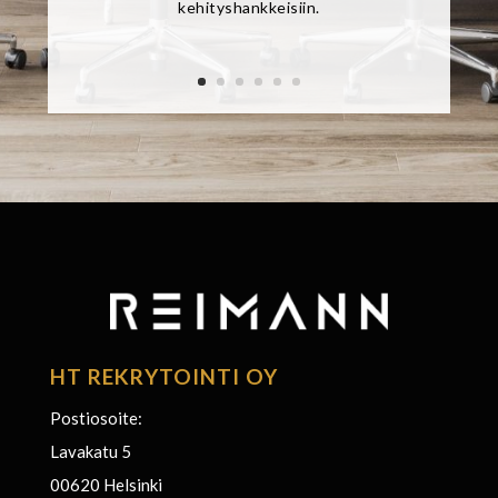
kehityshankkeisiin.
HT REKRYTOINTI OY
Postiosoite:
Lavakatu 5
00620 Helsinki