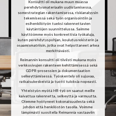
Konsultti oli mukana muun muassa
perehdytysmateriaalin uudistamisessa,
somestrategian rakentamisessa, riskianalyysin
tekemisessä sekä työn organisointiin ja
esihenkilötyön tueksi rakennettavien
käytäntöjen suunnittelussa. Saimme
käyttöömme myös konkreettisia työkaluja,
kuten perehdytyspohjan, koulutusrekisterin ja
osaamismatriisin, jotka ovat helpottaneet arkea
merkittävästi.
Reimannin konsultti oli tiiviisti mukana myös
verkkosivujen rakenteen kehittämisessä sekä
GDPR-prosessien ja dokumentaation
selkeyttämisessä. Työskentely oli sujuvaa,
ratkaisukeskeistä ja tuotti tuloksia nopeasti.
Yhteistyön myötä HR-työ on saanut meille
kaivattua rakennetta, selkeyttä ja varmuutta.
Olemme hyötyneet kokonaisuudesta sekä
johdon että henkilöstön tasolla. Voimme
lämpimästi suositella Reimannia vastaaviin