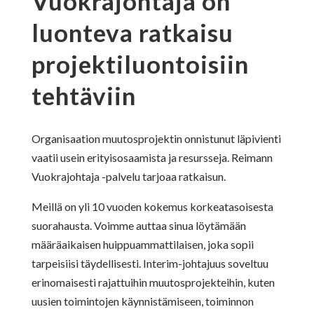
Vuokrajohtaja on
luonteva ratkaisu
projektiluontoisiin
tehtäviin
Organisaation muutosprojektin onnistunut läpivienti
vaatii usein erityisosaamista ja resursseja. Reimann
Vuokrajohtaja -palvelu tarjoaa ratkaisun.
Meillä on yli 10 vuoden kokemus korkeatasoisesta
suorahausta. Voimme auttaa sinua löytämään
määräaikaisen huippuammattilaisen, joka sopii
tarpeisiisi täydellisesti. Interim-johtajuus soveltuu
erinomaisesti rajattuihin muutosprojekteihin, kuten
uusien toimintojen käynnistämiseen, toiminnon