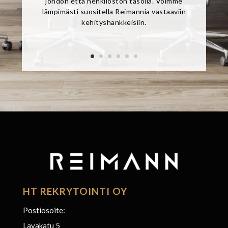
johdon että henkilöstön tasolla. Voimme
lämpimästi suositella Reimannia vastaaviin
kehityshankkeisiin.
HT REKRYTOINTI OY
Postiosoite:
Lavakatu 5