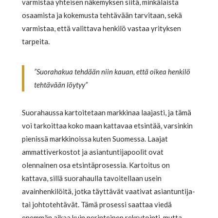
varmistaa yhteisen näkemyksen siitä, minkälaista
osaamista ja kokemusta tehtävään tarvitaan, sekä
varmistaa, että valittava henkilö vastaa yrityksen
tarpeita.
”Suorahakua tehdään niin kauan, että oikea henkilö
tehtävään löytyy”
Suorahaussa kartoitetaan markkinaa laajasti, ja tämä
voi tarkoittaa koko maan kattavaa etsintää, varsinkin
pienissä markkinoissa kuten Suomessa. Laajat
ammattiverkostot ja asiantuntijapoolit ovat
olennainen osa etsintäprosessia. Kartoitus on
kattava, sillä suorahaulla tavoitellaan usein
avainhenkilöitä, jotka täyttävät vaativat asiantuntija-
tai johtotehtävät. Tämä prosessi saattaa viedä
enemmän aikaa kuin perinteinen rekrytointi, mutta