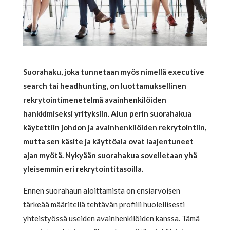
Suorahaku, joka tunnetaan myös nimellä executive
search tai headhunting, on luottamuksellinen
rekrytointimenetelmä avainhenkilöiden
hankkimiseksi yrityksiin. Alun perin suorahakua
käytettiin johdon ja avainhenkilöiden rekrytointiin,
mutta sen käsite ja käyttöala ovat laajentuneet
ajan myötä. Nykyään suorahakua sovelletaan yhä
yleisemmin eri rekrytointitasoilla.
Ennen suorahaun aloittamista on ensiarvoisen
tärkeää määritellä tehtävän profiili huolellisesti
yhteistyössä useiden avainhenkilöiden kanssa. Tämä