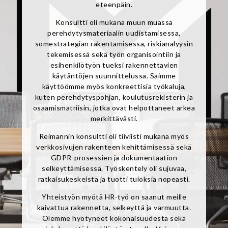
eteenpäin.
Konsultti oli mukana muun muassa
perehdytysmateriaalin uudistamisessa,
somestrategian rakentamisessa, riskianalyysin
tekemisessä sekä työn organisointiin ja
esihenkilötyön tueksi rakennettavien
käytäntöjen suunnittelussa. Saimme
käyttöömme myös konkreettisia työkaluja,
kuten perehdytyspohjan, koulutusrekisterin ja
osaamismatriisin, jotka ovat helpottaneet arkea
merkittävästi.
Reimannin konsultti oli tiiviisti mukana myös
verkkosivujen rakenteen kehittämisessä sekä
GDPR-prosessien ja dokumentaation
selkeyttämisessä. Työskentely oli sujuvaa,
ratkaisukeskeistä ja tuotti tuloksia nopeasti.
Yhteistyön myötä HR-työ on saanut meille
kaivattua rakennetta, selkeyttä ja varmuutta.
Olemme hyötyneet kokonaisuudesta sekä